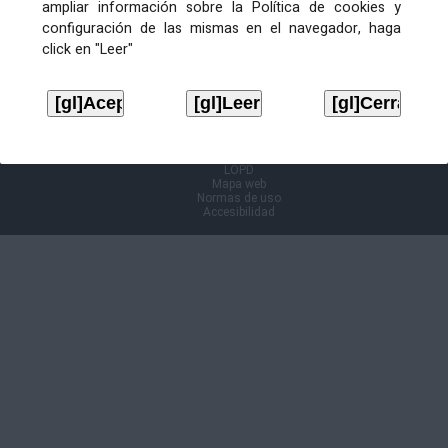
ampliar información sobre la Política de cookies y
configuración de las mismas en el navegador, haga
Información Cl@ve
click en "Leer"
Aviso legal
LOPD
Mapa web
Normas de uso
Accesibilidad