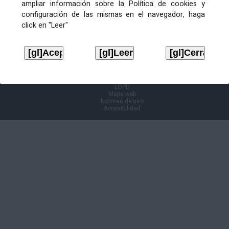
ampliar información sobre la Política de cookies y
configuración de las mismas en el navegador, haga
Información Cl@ve
click en "Leer"
Aviso legal
LOPD
Mapa web
Normas de uso
Accesibilidad