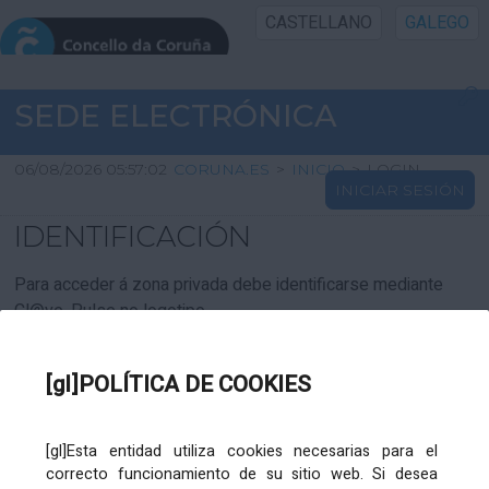
CASTELLANO
GALEGO
INICIO SEDE
SEDE ELECTRÓNICA
INICIO
06/08/2026 05:57:02
CORUNA.ES
>
INICIO
>
LOGIN
INICIAR SESIÓN
INFORMACIÓN PÚBLICA
IDENTIFICACIÓN
CARTAFOL CIDADÁN
Para acceder á zona privada debe identificarse mediante
Cl@ve. Pulse no logotipo
UTILIDADES
[gl]POLÍTICA DE COOKIES
AXUDA
[gl]Esta entidad utiliza cookies necesarias para el
correcto funcionamiento de su sitio web. Si desea