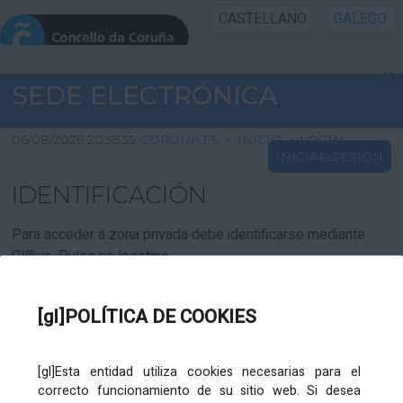
CASTELLANO
GALEGO
INICIO SEDE
SEDE ELECTRÓNICA
INICIO
06/08/2026 20:55:35
CORUNA.ES
>
INICIO
>
LOGIN
INICIAR SESIÓN
INFORMACIÓN PÚBLICA
IDENTIFICACIÓN
CARTAFOL CIDADÁN
Para acceder á zona privada debe identificarse mediante
Cl@ve. Pulse no logotipo
UTILIDADES
[gl]POLÍTICA DE COOKIES
AXUDA
[gl]Esta entidad utiliza cookies necesarias para el
correcto funcionamiento de su sitio web. Si desea