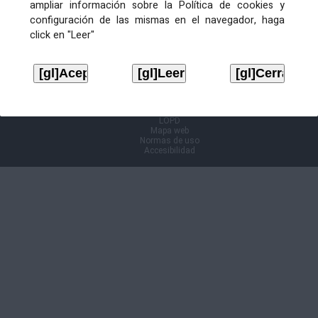
ampliar información sobre la Política de cookies y
configuración de las mismas en el navegador, haga
Información Cl@ve
click en "Leer"
Aviso legal
LOPD
Mapa web
Normas de uso
Accesibilidad