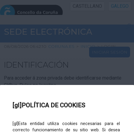
CASTELLANO
GALEGO
INICIO SEDE
SEDE ELECTRÓNICA
INICIO
08/08/2026 06:42:10
CORUNA.ES
>
INICIO
>
LOGIN
INICIAR SESIÓN
INFORMACIÓN PÚBLICA
IDENTIFICACIÓN
CARTAFOL CIDADÁN
Para acceder á zona privada debe identificarse mediante
Cl@ve. Pulse no logotipo
UTILIDADES
[gl]POLÍTICA DE COOKIES
AXUDA
[gl]Esta entidad utiliza cookies necesarias para el
correcto funcionamiento de su sitio web. Si desea