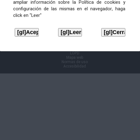
ampliar información sobre la Política de cookies y
configuración de las mismas en el navegador, haga
Información Cl@ve
click en "Leer"
Aviso legal
LOPD
Mapa web
Normas de uso
Accesibilidad