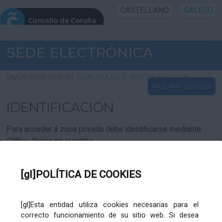
CASTELLANO
GALEGO
INICIO SEDE
SEDE ELECTRÓNICA
INICIO
06/08/2026 23:31:37
CORUNA.ES
>
INICIO
>
LOGIN
INICIAR SESIÓN
INFORMACIÓN PÚBLICA
IDENTIFICACIÓN
CARTAFOL CIDADÁN
Para acceder á zona privada debe identificarse mediante
Cl@ve. Pulse no logotipo
UTILIDADES
[gl]POLÍTICA DE COOKIES
AXUDA
[gl]Esta entidad utiliza cookies necesarias para el
correcto funcionamiento de su sitio web. Si desea