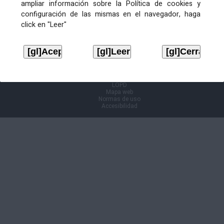
ampliar información sobre la Política de cookies y
configuración de las mismas en el navegador, haga
Información Cl@ve
click en "Leer"
Aviso legal
LOPD
Mapa web
Normas de uso
Accesibilidad