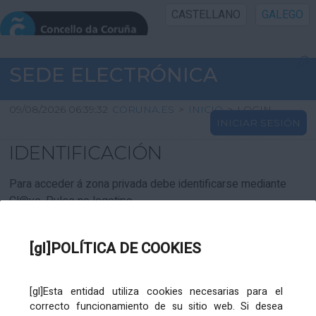
CASTELLANO
GALEGO
INICIO SEDE
SEDE ELECTRÓNICA
INICIO
09/08/2026 06:39:32
CORUNA.ES
>
INICIO
>
LOGIN
INICIAR SESIÓN
INFORMACIÓN PÚBLICA
IDENTIFICACIÓN
CARTAFOL CIDADÁN
Para acceder á zona privada debe identificarse mediante
Cl@ve. Pulse no logotipo
UTILIDADES
[gl]POLÍTICA DE COOKIES
AXUDA
[gl]Esta entidad utiliza cookies necesarias para el
correcto funcionamiento de su sitio web. Si desea