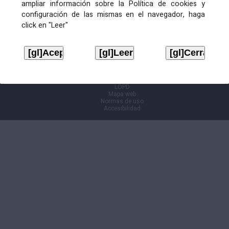
ampliar información sobre la Política de cookies y
configuración de las mismas en el navegador, haga
Información Cl@ve
click en "Leer"
Aviso legal
LOPD
Mapa web
Normas de uso
Accesibilidad