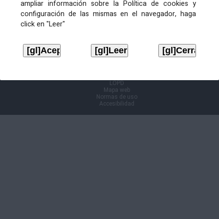
ampliar información sobre la Política de cookies y
configuración de las mismas en el navegador, haga
Información Cl@ve
click en "Leer"
Aviso legal
LOPD
Mapa web
Normas de uso
Accesibilidad