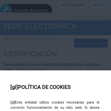
CASTELLANO
GALEGO
INICIO SEDE
SEDE ELECTRÓNICA
INICIO
08/08/2026 10:02:29
CORUNA.ES
>
INICIO
>
LOGIN
INICIAR SESIÓN
INFORMACIÓN PÚBLICA
IDENTIFICACIÓN
CARTAFOL CIDADÁN
Para acceder á zona privada debe identificarse mediante
Cl@ve. Pulse no logotipo
UTILIDADES
[gl]POLÍTICA DE COOKIES
AXUDA
[gl]Esta entidad utiliza cookies necesarias para el
correcto funcionamiento de su sitio web. Si desea