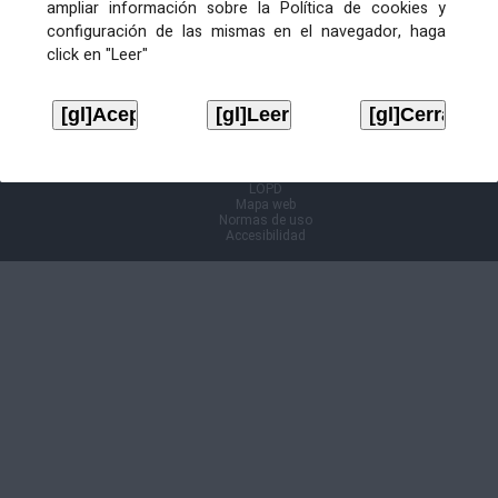
ampliar información sobre la Política de cookies y
configuración de las mismas en el navegador, haga
Información Cl@ve
click en "Leer"
Aviso legal
LOPD
Mapa web
Normas de uso
Accesibilidad