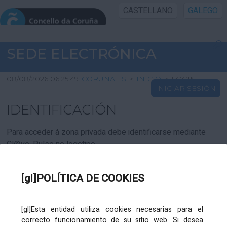
CASTELLANO
GALEGO
INICIO SEDE
SEDE ELECTRÓNICA
INICIO
08/08/2026 06:25:49
CORUNA.ES
>
INICIO
>
LOGIN
INICIAR SESIÓN
INFORMACIÓN PÚBLICA
IDENTIFICACIÓN
CARTAFOL CIDADÁN
Para acceder á zona privada debe identificarse mediante
Cl@ve. Pulse no logotipo
UTILIDADES
[gl]POLÍTICA DE COOKIES
AXUDA
[gl]Esta entidad utiliza cookies necesarias para el
correcto funcionamiento de su sitio web. Si desea