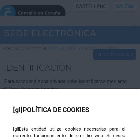
CASTELLANO
GALEGO
INICIO SEDE
SEDE ELECTRÓNICA
INICIO
08/08/2026 17:30:51
CORUNA.ES
>
INICIO
>
LOGIN
INICIAR SESIÓN
INFORMACIÓN PÚBLICA
IDENTIFICACIÓN
CARTAFOL CIDADÁN
Para acceder á zona privada debe identificarse mediante
Cl@ve. Pulse no logotipo
UTILIDADES
[gl]POLÍTICA DE COOKIES
AXUDA
[gl]Esta entidad utiliza cookies necesarias para el
correcto funcionamiento de su sitio web. Si desea