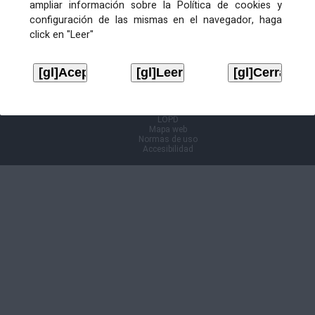
ampliar información sobre la Política de cookies y
configuración de las mismas en el navegador, haga
Información Cl@ve
click en "Leer"
Aviso legal
LOPD
Mapa web
Normas de uso
Accesibilidad