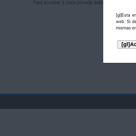
Para acceder á zona privada debe identificarse 
[gl]Esta 
web. Si d
mismas en