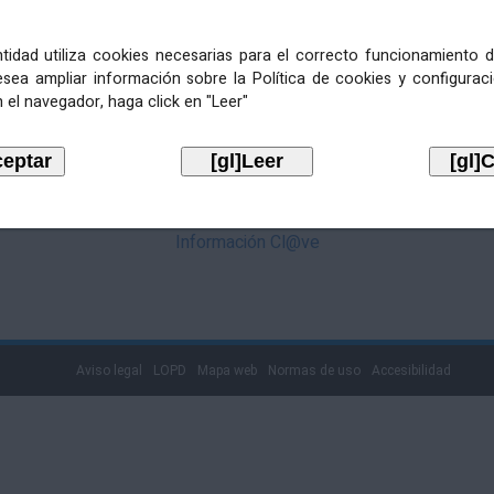
mediante Cl@ve. Pulse no logotipo
entidad utiliza cookies necesarias para el correcto funcionamiento d
esea ampliar información sobre la Política de cookies y configurac
 el navegador, haga click en "Leer"
Información Cl@ve
Aviso legal
LOPD
Mapa web
Normas de uso
Accesibilidad