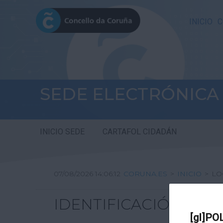
INICIO
C
SEDE ELECTRÓNICA
INICIO SEDE
CARTAFOL CIDADÁN
07/08/2026 14:06:12
CORUNA.ES
>
INICIO
>
LO
IDENTIFICACIÓN
[gl]PO