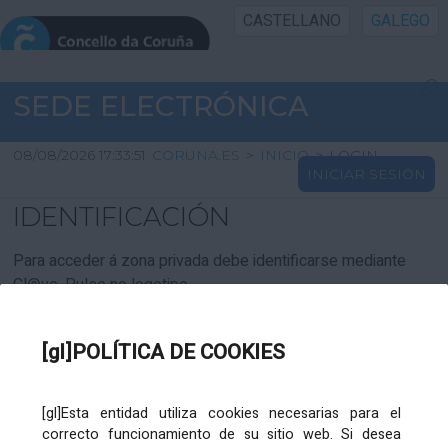
CASTELLANO
GALEGO
INICIO SEDE
SEDE ELECTRÓNICA
INICIO
08/08/2026 17:33:51
CORUNA.ES
>
INICIO
>
LOGIN
INICIAR SESIÓN
INFORMACIÓN PÚBLICA
IDENTIFICACIÓN
CARTAFOL CIDADÁN
Para acceder á zona privada debe identificarse mediante
Cl@ve. Pulse no logotipo
UTILIDADES
[gl]POLÍTICA DE COOKIES
AXUDA
[gl]Esta entidad utiliza cookies necesarias para el
correcto funcionamiento de su sitio web. Si desea