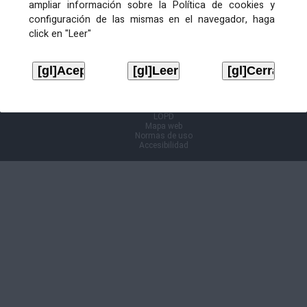
ampliar información sobre la Política de cookies y
configuración de las mismas en el navegador, haga
Información Cl@ve
click en "Leer"
Aviso legal
LOPD
Mapa web
Normas de uso
Accesibilidad