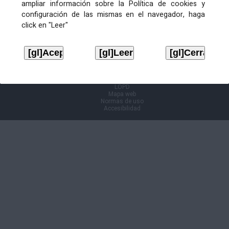
ampliar información sobre la Política de cookies y
configuración de las mismas en el navegador, haga
Información Cl@ve
click en "Leer"
Aviso legal
LOPD
Mapa web
Normas de uso
Accesibilidad