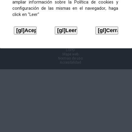
ampliar información sobre la Política de cookies y
configuración de las mismas en el navegador, haga
Información Cl@ve
click en "Leer"
Aviso legal
LOPD
Mapa web
Normas de uso
Accesibilidad