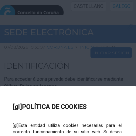
CASTELLANO
GALEGO
INICIO SEDE
SEDE ELECTRÓNICA
INICIO
07/08/2026 10:39:57
CORUNA.ES
>
INICIO
>
LOGIN
INICIAR SESIÓN
INFORMACIÓN PÚBLICA
IDENTIFICACIÓN
CARTAFOL CIDADÁN
Para acceder á zona privada debe identificarse mediante
Cl@ve. Pulse no logotipo
UTILIDADES
[gl]POLÍTICA DE COOKIES
AXUDA
[gl]Esta entidad utiliza cookies necesarias para el
correcto funcionamiento de su sitio web. Si desea