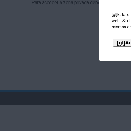
Para acceder á zona privada debe identificarse 
[gl]Esta 
web. Si d
mismas en