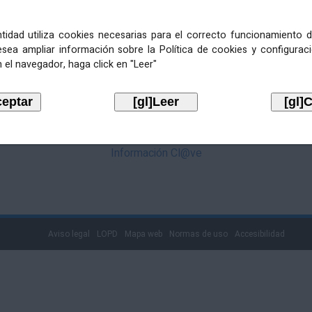
mediante Cl@ve. Pulse no logotipo
entidad utiliza cookies necesarias para el correcto funcionamiento d
esea ampliar información sobre la Política de cookies y configurac
 el navegador, haga click en "Leer"
Información Cl@ve
Aviso legal
LOPD
Mapa web
Normas de uso
Accesibilidad