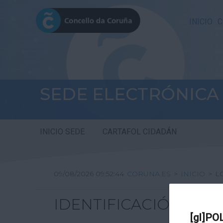
INICIO
C
SEDE ELECTRÓNICA
INICIO SEDE
CARTAFOL CIDADÁN
09/08/2026 09:52:44
CORUNA.ES
>
INICIO
>
L
IDENTIFICACIÓN
[gl]PO