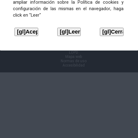
ampliar información sobre la Política de cookies y
configuración de las mismas en el navegador, haga
Información Cl@ve
click en "Leer"
Aviso legal
LOPD
Mapa web
Normas de uso
Accesibilidad