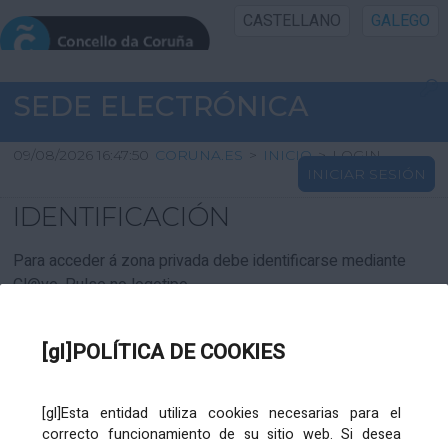
CASTELLANO
GALEGO
INICIO SEDE
SEDE ELECTRÓNICA
INICIO
09/08/2026 16:47:50
CORUNA.ES
>
INICIO
>
LOGIN
INICIAR SESIÓN
INFORMACIÓN PÚBLICA
IDENTIFICACIÓN
CARTAFOL CIDADÁN
Para acceder á zona privada debe identificarse mediante
Cl@ve. Pulse no logotipo
UTILIDADES
[gl]POLÍTICA DE COOKIES
AXUDA
[gl]Esta entidad utiliza cookies necesarias para el
correcto funcionamiento de su sitio web. Si desea