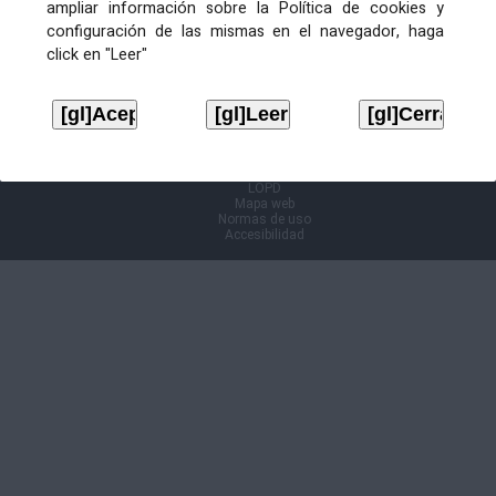
ampliar información sobre la Política de cookies y
configuración de las mismas en el navegador, haga
Información Cl@ve
click en "Leer"
Aviso legal
LOPD
Mapa web
Normas de uso
Accesibilidad