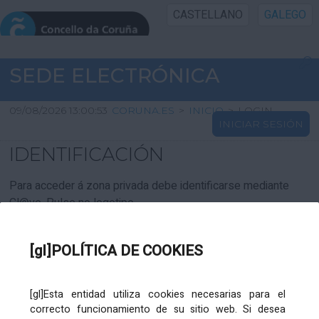
CASTELLANO
GALEGO
INICIO SEDE
SEDE ELECTRÓNICA
INICIO
09/08/2026 13:00:53
CORUNA.ES
>
INICIO
>
LOGIN
INICIAR SESIÓN
INFORMACIÓN PÚBLICA
IDENTIFICACIÓN
CARTAFOL CIDADÁN
Para acceder á zona privada debe identificarse mediante
Cl@ve. Pulse no logotipo
UTILIDADES
[gl]POLÍTICA DE COOKIES
AXUDA
[gl]Esta entidad utiliza cookies necesarias para el
correcto funcionamiento de su sitio web. Si desea