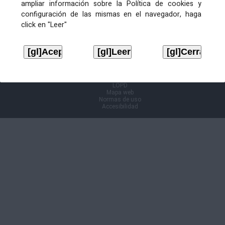
ampliar información sobre la Política de cookies y
configuración de las mismas en el navegador, haga
Información Cl@ve
click en "Leer"
Aviso legal
LOPD
Mapa web
Normas de uso
Accesibilidad