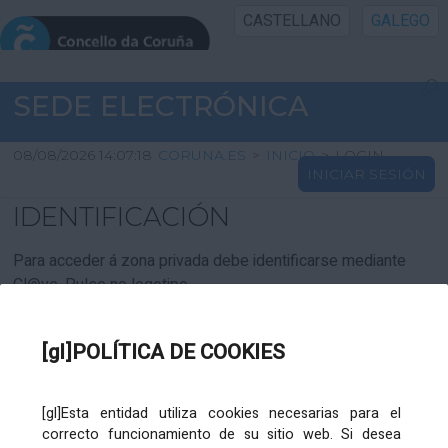
CASTELLANO
GALEGO
INICIO SEDE
SEDE ELECTRÓNICA
INICIO
08/08/2026 14:07:18
CORUNA.ES
>
INICIO
>
LOGIN
INICIAR SESIÓN
INFORMACIÓN PÚBLICA
IDENTIFICACIÓN
CARTAFOL CIDADÁN
Para acceder á zona privada debe identificarse mediante
Cl@ve. Pulse no logotipo
UTILIDADES
[gl]POLÍTICA DE COOKIES
AXUDA
[gl]Esta entidad utiliza cookies necesarias para el
correcto funcionamiento de su sitio web. Si desea