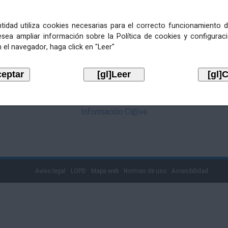
mediante Cl@ve. Pulse no logotipo
entidad utiliza cookies necesarias para el correcto funcionamiento d
esea ampliar información sobre la Política de cookies y configurac
 el navegador, haga click en "Leer"
Información Cl@ve
Aviso legal
LOPD
Mapa web
Normas de uso
Accesibilidad