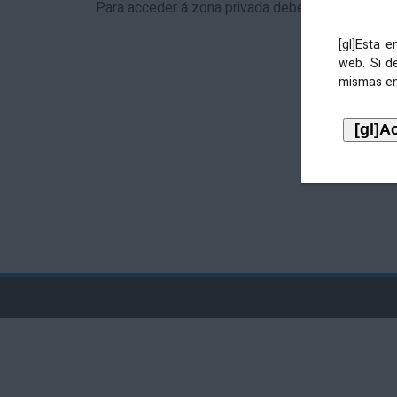
Para acceder á zona privada debe identificarse 
[gl]Esta 
web. Si d
mismas en