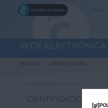
INICIO
C
SEDE ELECTRÓNICA
INICIO SEDE
CARTAFOL CIDADÁN
09/08/2026 11:56:28
CORUNA.ES
>
INICIO
>
LO
IDENTIFICACIÓN
[gl]PO