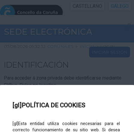
CASTELLANO
GALEGO
INICIO SEDE
SEDE ELECTRÓNICA
INICIO
07/08/2026 09:32:32
CORUNA.ES
>
INICIO
>
LOGIN
INICIAR SESIÓN
INFORMACIÓN PÚBLICA
IDENTIFICACIÓN
CARTAFOL CIDADÁN
Para acceder á zona privada debe identificarse mediante
Cl@ve. Pulse no logotipo
UTILIDADES
[gl]POLÍTICA DE COOKIES
AXUDA
[gl]Esta entidad utiliza cookies necesarias para el
correcto funcionamiento de su sitio web. Si desea