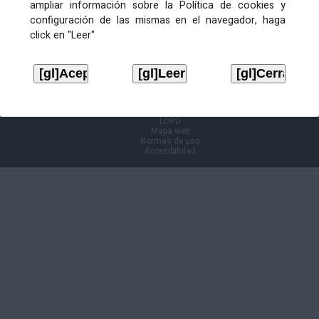
ampliar información sobre la Política de cookies y
configuración de las mismas en el navegador, haga
Información Cl@ve
click en "Leer"
Aviso legal
LOPD
Mapa web
Normas de uso
Accesibilidad